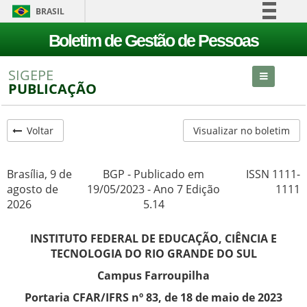
BRASIL
Simplifique!
Boletim de Gestão de Pessoas
Comunica BR
SIGEPE
Participe
PUBLICAÇÃO
Acesso à informação
Legislação
Voltar
Visualizar no boletim
Canais
Brasília, 9 de
BGP - Publicado em
ISSN 1111-
agosto de
19/05/2023 - Ano 7 Edição
1111
2026
5.14
INSTITUTO FEDERAL DE EDUCAÇÃO, CIÊNCIA E
TECNOLOGIA DO RIO GRANDE DO SUL
Campus Farroupilha
Portaria CFAR/IFRS nº 83, de 18 de maio de 2023