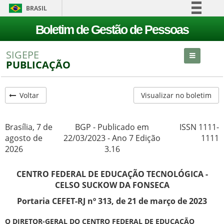
BRASIL
Simplifique!
Boletim de Gestão de Pessoas
Comunica BR
SIGEPE
Participe
PUBLICAÇÃO
Acesso à informação
Legislação
Voltar
Visualizar no boletim
Canais
Brasília, 7 de
BGP - Publicado em
ISSN 1111-
agosto de
22/03/2023 - Ano 7 Edição
1111
2026
3.16
CENTRO FEDERAL DE EDUCAÇÃO TECNOLÓGICA -
CELSO SUCKOW DA FONSECA
Portaria CEFET-RJ nº 313, de 21 de março de 2023
O DIRETOR-GERAL DO CENTRO FEDERAL DE EDUCAÇÃO